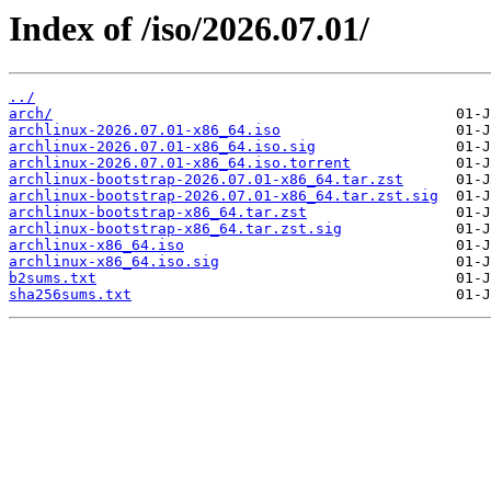
Index of /iso/2026.07.01/
../
arch/
archlinux-2026.07.01-x86_64.iso
archlinux-2026.07.01-x86_64.iso.sig
archlinux-2026.07.01-x86_64.iso.torrent
archlinux-bootstrap-2026.07.01-x86_64.tar.zst
archlinux-bootstrap-2026.07.01-x86_64.tar.zst.sig
archlinux-bootstrap-x86_64.tar.zst
archlinux-bootstrap-x86_64.tar.zst.sig
archlinux-x86_64.iso
archlinux-x86_64.iso.sig
b2sums.txt
sha256sums.txt